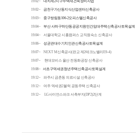
19.02~
대치
제
2
지구
주택재건축정비사업
19.02~
금천구
가산동
지식산업센터
신축공사
19.03~
중구
쌍림동
106-2
오피스텔
신축공사
19.04~
부산 사하구
하단동
공공지원
민간임대주택
신축공사
토목설계
19.04~
서울대학교 시흥캠퍼스 교직원숙소 신축공사
19.06~
성균관대
수기치인관
신축공사
토목설계
19.07~
NEXT M
신축공사
(
판교 제
2
테크노밸리
E9-4)
19.07~ 현대모비스 울산 전동화공장 신축공사
19.08~
서초구
역세권
청년주택
신축공사
토목설계
19.12~
파주시 금촌동 의료시설 신축공사
19.12~
여주 역세권
2
블럭 공동주택 신축공사
19.12~ LG사이언스파크 서측부지(DP2)2단계