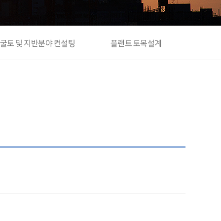
굴토 및 지반분야 컨설팅
플랜트 토목설계