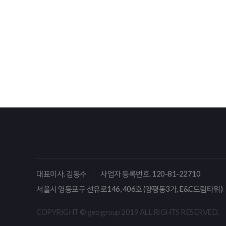
대표이사. 김동수
사업자 등록번호. 120-81-22710
서울시 영등포구 선유로146, 406호 (양평동3가, E&C드림타워)
COPYRIGHT © geo group 2019 ALL RIGHTS RESERVED.