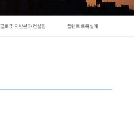
굴토 및 지반분야 컨설팅
플랜트 토목설계