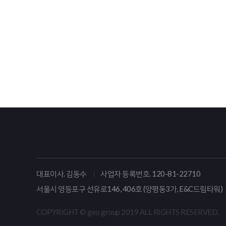
대표이사. 김동수
사업자 등록번호. 120-81-22710
서울시 영등포구 선유로146, 406호 (양평동3가, E&C드림타워)
COPYRIGHT © geo group 2019 ALL RIGHTS RESERVED.