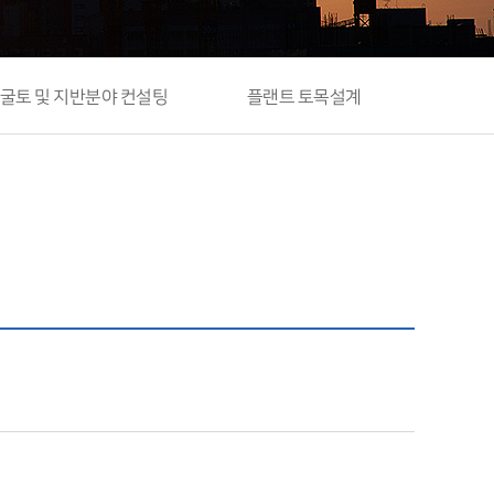
굴토 및 지반분야 컨설팅
플랜트 토목설계