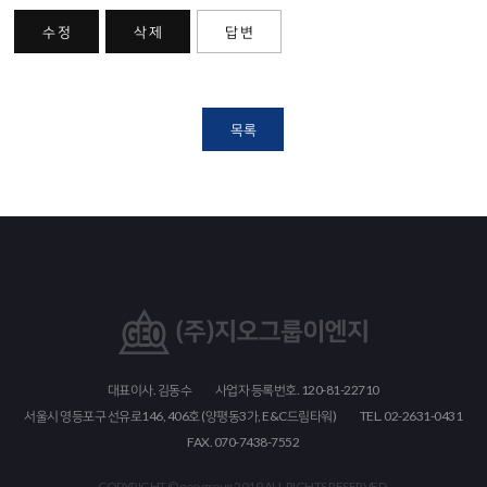
수 정
삭 제
답 변
목록
대표이사. 김동수
사업자 등록번호. 120-81-22710
서울시 영등포구 선유로146, 406호 (양평동3가, E&C드림타워)
TEL. 02-2631-0431
FAX. 070-7438-7552
COPYRIGHT © geo group 2019 ALL RIGHTS RESERVED.