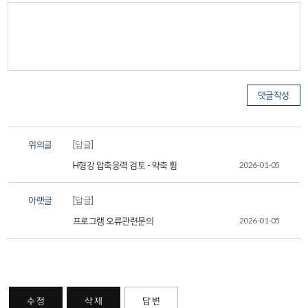
위의글
[답글]
H형강 압축응력 검토 - 약축 휨
2026-01-05
아랫글
[답글]
프로그램 오류관련문의
2026-01-05
수 정
삭 제
답 변