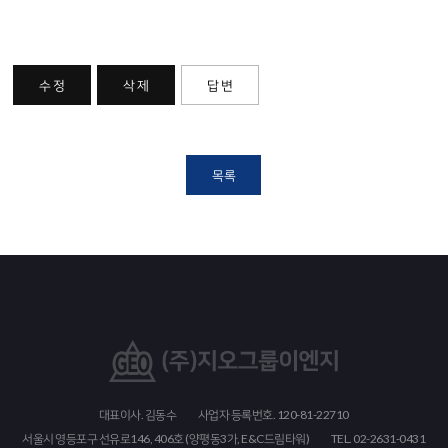
수 정
삭 제
답 변
목록
대표이사. 김동수
사업자 등록번호. 120-81-22710
서울시 영등포구 선유로146, 406호 (양평동3가, E&C드림타워)
TEL. 02-2631-0431