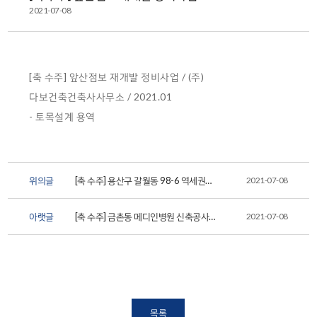
2021-07-08
[축 수주] 앞산점보 재개발 정비사업 / (주)
다보건축건축사사무소 / 2021.01
- 토목설계 용역
위의글
[축 수주] 용산구 갈월동 98-6 역세권
2021-07-08
청년주택 토목설계 용역
아랫글
[축 수주] 금촌동 메디인병원 신축공사
2021-07-08
중 배면보강토옹벽 ...
목록