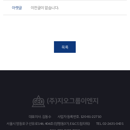
토목설계
아랫글
이전글이 없습니다.
목록
대표이사. 김동수
사업자 등록번호. 120-81-22710
서울시 영등포구 선유로146, 406호 (양평동3가, E&C드림타워)
TEL. 02-2631-0431