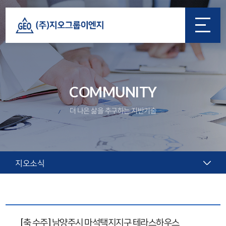
COMMUNITY
더 나은 삶을 추구하는 지반기술
지오소식
[축 수주] 남양주시 마석택지지구 테라스하우스