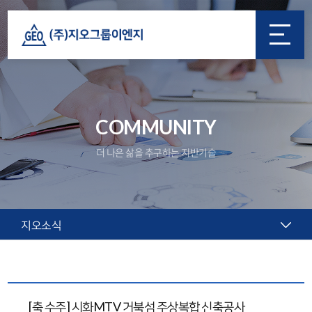
COMMUNITY
더 나은 삶을 추구하는 지반기술
지오소식
[축 수주] 시화MTV 거북섬 주상복합 신축공사