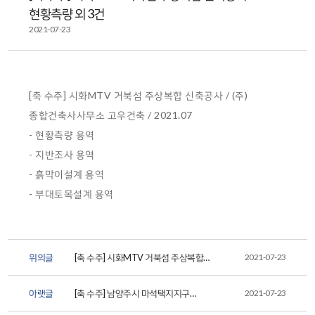
현황측량 외 3건
2021-07-23
[축 수주] 시화MTV 거북섬 주상복합 신축공사 / (주)
종합건축사사무소 고우건축 / 2021.07
- 현황측량 용역
- 지반조사 용역
- 흙막이설계 용역
- 부대토목설계 용역
위의글
[축 수주] 시화MTV 거북섬 주상복합
2021-07-23
신축공사 소규모지하안
아랫글
[축 수주] 남양주시 마석택지지구
2021-07-23
테라스하우스 신축공사 부...