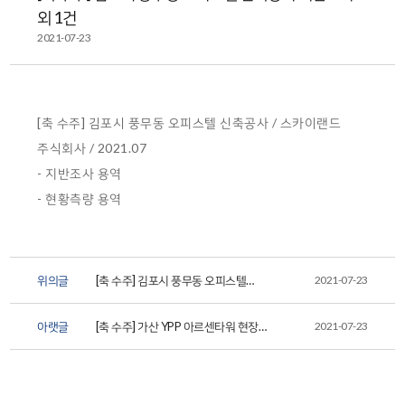
외 1건
2021-07-23
[축 수주] 김포시 풍무동 오피스텔 신축공사 / 스카이랜드
주식회사 / 2021.07
- 지반조사 용역
- 현황측량 용역
위의글
[축 수주] 김포시 풍무동 오피스텔
2021-07-23
신축공사 지하안전영향평
아랫글
[축 수주] 가산 YPP 아르센타워 현장
2021-07-23
기초지반 검토 및 기술지...